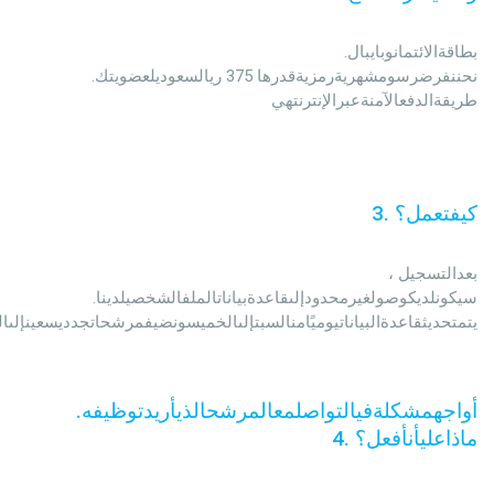
                                                بطاقةالائتمانوبايبال. 
نحننفرضرسومشهريةرمزيةقدرها 375 ريالسعوديلعضويتك. 
طريقةالدفعالآمنةعبرالإنترنتهي

كيفتعمل؟
.
3
                                                بعدالتسجيل ، 
سيكونلديكوصولغيرمحدودإلىقاعدةبياناتالملفالشخصيلدينا. 
يتمتحديثقاعدةالبياناتيوميًامنالسبتإلىالخميسونضيفمرشحاتجدديسعينإلىال
أواجهمشكلةفيالتواصلمعالمرشحالذيأريدتوظيفه.
ماذاعليأنأفعل؟
.
4