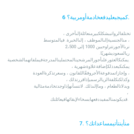
.
كميجبعليدفعخادمةأومربية؟
6
                                                تختلفالرواتببشكلكبيرمنعائلةإلىأخرى ، 
منالجنسيةإلىالموظف ، إلىالخبرة. فيالمتوسط ،

                                                نرىالأجورتتراوحبين 1000 إلى 2،500 
ريالسعوديشهريًا. 
يمكنكالعثورعلىأجورالمرشحينالمحتملينالمدرجةفيملفاتهمالشخصية.

                                                يمكنكبعدذلكإضافةعلاوةشهرية ، 
وإجازاتمدفوعةالأجروفقًاللقانون ، وسعرتذكرةالعودة ،

                                                وكذلكتكلفةالزيالرسميإذاقررتذلك ، 
وبدلاتالطعام ، وماإلىذلك. لاتنسأنهإذاوجدتخادمةمثالية

                                                ، 
قديكونمنالمفيددفعهابسخاءلإبقائهافيعائلتك. 
منأينتأتيمساعداتك؟
.
7