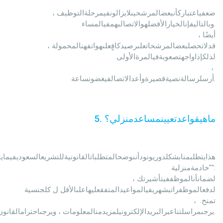
ضعفياعتباركأنبعضالمرشحينلايزالونفيمرحلةالتوظيف ، 
وبالتاليفإنالخيارالأفضلهوالاتصالبهمفيالمساء.

                                                أيضًا ، 
قدلاتحصلبعضالمرشحاتعلىرصيدكافٍعلىهواتفهنالمحمولة ، 
لذلكإذاواجهتصعوبةفيالمرةالأولى

                                                ، 
أرسلرسالةنصيةقصيرةوأعدالاتصالفيغضونساعة.
ماهيقواعدتعيينمساعدمنزلي؟
.
5
"خادمةمنزلية":

                                                لضمانأنالموظففيتأشيرتك ، 
لدفعالموظفراتبشهريفيالمواعيدالمتفقعليهاعلىالأقل ل كلجنسية

                                                ، تمنح. 
يرجىمراسلتناعبرالبريدالإلكترونيلمزيدمنالمعلومات ، ويرجىاحترامالقانون.