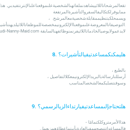
ممايوفرلكتكاليفالسفروالتأشيرةالمرتفعة

                                                ، ويسمحلكبتنظيممقابلةشخصية
التوصيفاتالمعروضةعلىموقعناالإلكترونيمخصصةللموظفاتاللائيلديهنتأشير

                                                Saudi-Nanny-Maid.com لايدعمولايوصيالخادماتاللائيفرنمنوظائفهنالسابقة
هليمكنكمساعدتيفيالتأشيرات؟
.
8
                                                بالطبع ، 
أرسللنارسالةبالبريدالإلكترونيمعكلالتفاصيل ، 
وسوفنتصلبكمعالشخصالمناسب
هلتحتاجإلىمساعدتيفيارتداءالزيالرسمي؟
.
9
                                                هذاالأمرمتروكلكتمامًا - 
فالمساعداتتنصحهمفيالعادةبأنيتمإعطاؤهمزيعمل. 