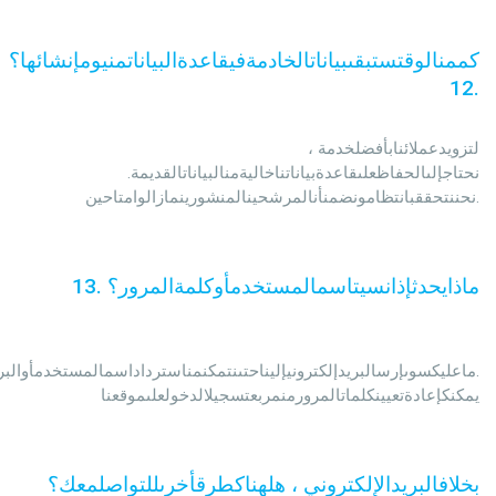
كممنالوقتستبقىبياناتالخادمةفيقاعدةالبياناتمنيومإنشائها؟
12
.
                                                لتزويدعملائنابأفضلخدمة ، 
نحتاجإلىالحفاظعلىقاعدةبياناتناخاليةمنالبياناتالقديمة. 
نحننتحققبانتظامونضمنأنالمرشحينالمنشورينمازالوامتاحين.
ماذايحدثإذانسيتاسمالمستخدمأوكلمةالمرور؟
.
13
ماعليكسوىإرسالبريدإلكترونيإليناحتىنتمكنمناسترداداسمالمستخدمأوالبري

                                                يمكنكإعادةتعيينكلماتالمرورمنمربعتسجيلالدخولعلىموقعنا
بخلافالبريدالإلكتروني ، هلهناكطرقأخرىللتواصلمعك؟