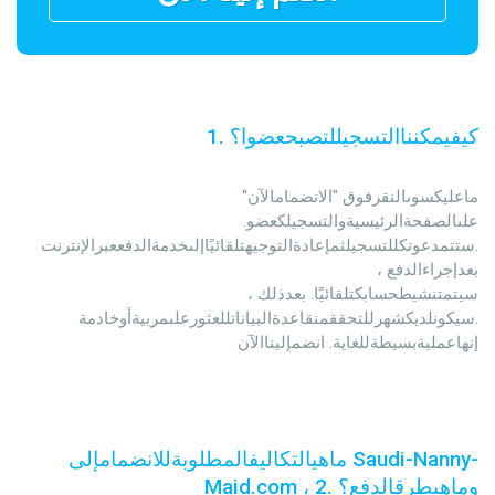
كيفيمكنناالتسجيللتصبحعضوا؟
.
1
                                                ماعليكسوىالنقرفوق "الانضمامالآن" 
علىالصفحةالرئيسيةوالتسجيلكعضو. 
ستتمدعوتكللتسجيلثمإعادةالتوجيهتلقائيًاإلىخدمةالدفععبرالإنترنت.

                                                بعدإجراءالدفع ، 
سيتمتنشيطحسابكتلقائيًا. بعدذلك ، 
سيكونلديكشهرللتحققمنقاعدةالبياناتللعثورعلىمربيةأوخادمة.

                                                إنهاعمليةبسيطةللغاية. انضمإليناالآن
ماهيالتكاليفالمطلوبةللانضمامإلى Saudi-Nanny-
Maid.com ، وماهيطرقالدفع؟
.
2