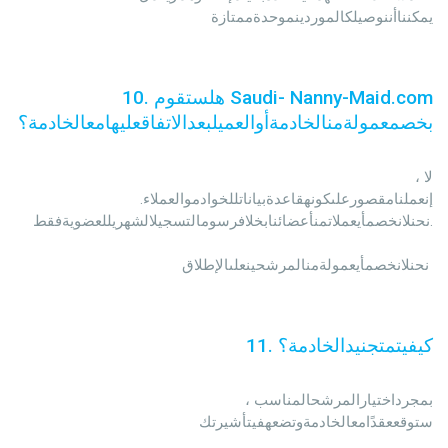
يمكنناأننوصيلكالموردينموحدةممتازة
هلستقوم Saudi- Nanny-Maid.com
.
10
بخصمعمولةمنالخادمةأوالعميلبعدالاتفاقعليهامعالخادمة؟
                                                لا ، 
إنعملنامقصورعلىكونهقاعدةبياناتللخوادموالعملاء. 
نحنلانخصمأيعملاتمنأعضائنابخلافرسومالتسجيلالشهريللعضويةفقط.

نحنلانخصمأيعمولةمنالمرشحينعلىالإطلاق 
كيفيتمتجنيدالخادمة؟
.
11
                                                بمجرداختيارالمرشحالمناسب ، 
ستوقععقدًامعالخادمةوتضعهفيتأشيرتك